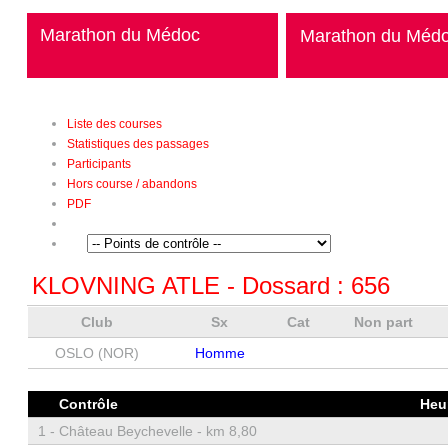
Marathon du Médoc
Marathon du Méd
Liste des courses
Statistiques des passages
Participants
Hors course / abandons
PDF
KLOVNING ATLE
- Dossard :
656
Club
Sx
Cat
Non part
OSLO (NOR)
Homme
Contrôle
Heu
1 -
Château Beychevelle - km 8,80