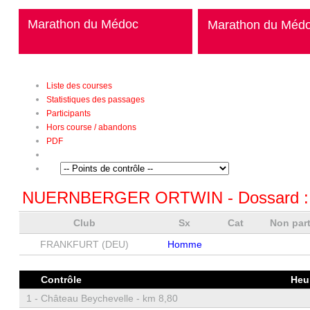
Marathon du Médoc
Marathon du Méd
Liste des courses
Statistiques des passages
Participants
Hors course / abandons
PDF
NUERNBERGER ORTWIN
- Dossard 
Club
Sx
Cat
Non par
FRANKFURT (DEU)
Homme
Contrôle
Heu
1 -
Château Beychevelle - km 8,80