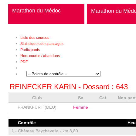
Marathon du Médoc
Marathon du Méd
Liste des courses
Statistiques des passages
Participants
Hors course / abandons
PDF
REINECKER KARIN
- Dossard :
643
Club
Sx
Cat
Non par
FRANKFURT (DEU)
Femme
Contrôle
Heu
1 -
Château Beychevelle - km 8,80