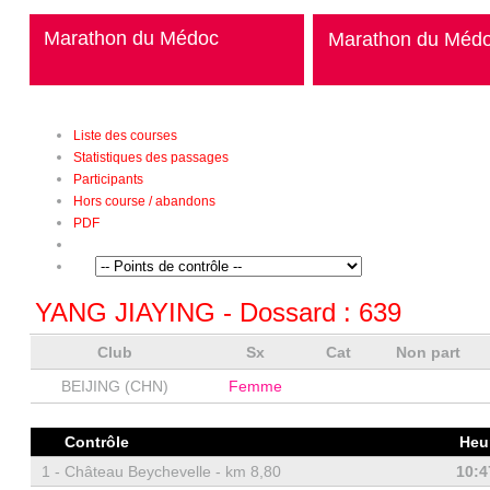
Marathon du Médoc
Marathon du Méd
Liste des courses
Statistiques des passages
Participants
Hors course / abandons
PDF
YANG JIAYING
- Dossard :
639
Club
Sx
Cat
Non part
BEIJING (CHN)
Femme
Contrôle
Heu
1 -
Château Beychevelle - km 8,80
10:4