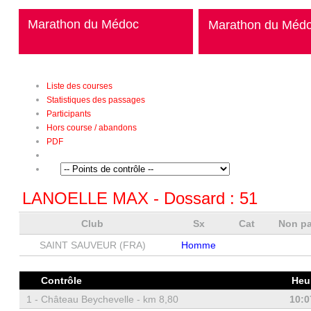
Marathon du Médoc
Marathon du Méd
Liste des courses
Statistiques des passages
Participants
Hors course / abandons
PDF
LANOELLE MAX
- Dossard :
51
Club
Sx
Cat
Non p
SAINT SAUVEUR (FRA)
Homme
Contrôle
Heu
1 -
Château Beychevelle - km 8,80
10:0