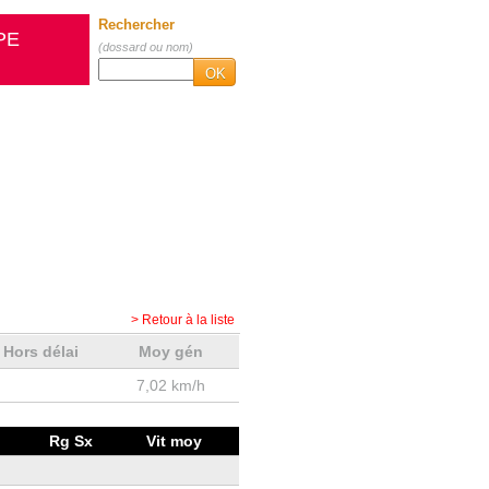
Rechercher
PE
(dossard ou nom)
OK
> Retour à la liste
Hors délai
Moy gén
7,02 km/h
Rg Sx
Vit moy