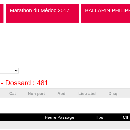
Marathon du Médoc 2017
BALLARIN PHILIP
- Dossard :
481
Cat
Non part
Abd
Lieu abd
Disq
Heure Passage
Tps
Clt