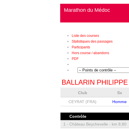
Marathon du Médoc
Liste des courses
Statistiques des passages
Participants
Hors course / abandons
PDF
BALLARIN PHILIPPE
Club
Sx
CEYRAT (FRA)
Homme
Contrôle
1 -
Château Beychevelle - km 8,80