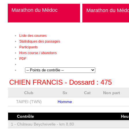
Marathon du Médoc
Marathon du Méd
Liste des courses
Statistiques des passages
Participants
Hors course / abandons
PDF
CHIEN FRANCIS
- Dossard :
475
Club
Sx
Cat
Non part
TAIPEI (TWN)
Homme
Contrôle
Heu
1 -
Château Beychevelle - km 8,80