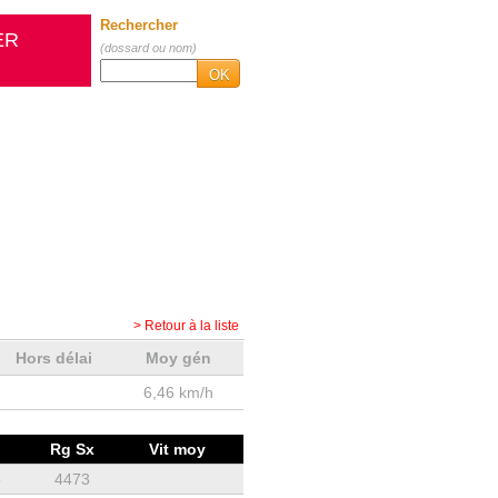
Rechercher
ER
(dossard ou nom)
OK
> Retour à la liste
Hors délai
Moy gén
6,46 km/h
Rg Sx
Vit moy
5
4473