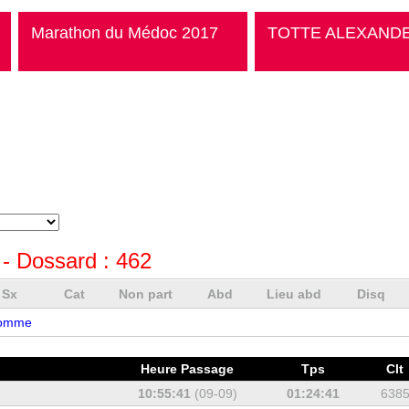
Marathon du Médoc 2017
TOTTE ALEXAND
- Dossard :
462
Sx
Cat
Non part
Abd
Lieu abd
Disq
omme
Heure Passage
Tps
Clt
10:55:41
(09-09)
01:24:41
638