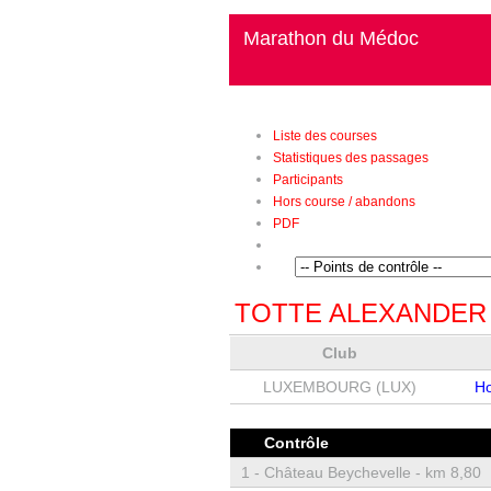
Marathon du Médoc
Liste des courses
Statistiques des passages
Participants
Hors course / abandons
PDF
TOTTE ALEXANDER
Club
LUXEMBOURG (LUX)
H
Contrôle
1 -
Château Beychevelle - km 8,80