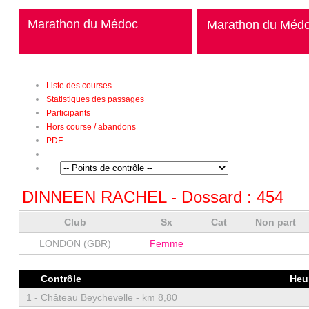
Marathon du Médoc
Marathon du Méd
Liste des courses
Statistiques des passages
Participants
Hors course / abandons
PDF
DINNEEN RACHEL
- Dossard :
454
Club
Sx
Cat
Non part
LONDON (GBR)
Femme
Contrôle
Heu
1 -
Château Beychevelle - km 8,80