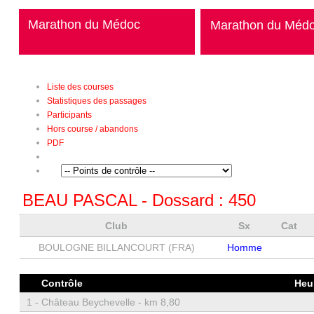
Marathon du Médoc
Marathon du Méd
Liste des courses
Statistiques des passages
Participants
Hors course / abandons
PDF
BEAU PASCAL
- Dossard :
450
Club
Sx
Cat
BOULOGNE BILLANCOURT (FRA)
Homme
Contrôle
Heu
1 -
Château Beychevelle - km 8,80