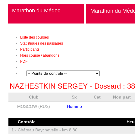
Marathon du Médoc
Marathon du Méd
Liste des courses
Statistiques des passages
Participants
Hors course / abandons
PDF
NAZHESTKIN SERGEY
- Dossard :
38
Club
Sx
Cat
Non part
MOSCOW (RUS)
Homme
Contrôle
Heu
1 -
Château Beychevelle - km 8,80