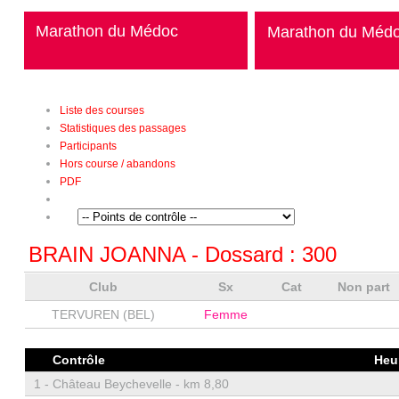
Marathon du Médoc
Marathon du Méd
Liste des courses
Statistiques des passages
Participants
Hors course / abandons
PDF
BRAIN JOANNA
- Dossard :
300
Club
Sx
Cat
Non part
TERVUREN (BEL)
Femme
Contrôle
Heu
1 -
Château Beychevelle - km 8,80