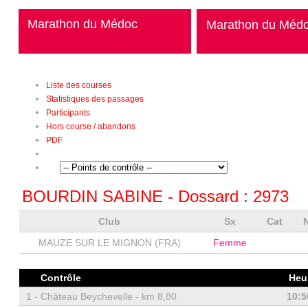
Marathon du Médoc
Marathon du Méd
Liste des courses
Statistiques des passages
Participants
Hors course / abandons
PDF
BOURDIN SABINE
- Dossard :
2973
Club
Sx
Cat
MAUZE SUR LE MIGNON (FRA)
Femme
Contrôle
Heu
1 -
Château Beychevelle - km 8,80
10:5