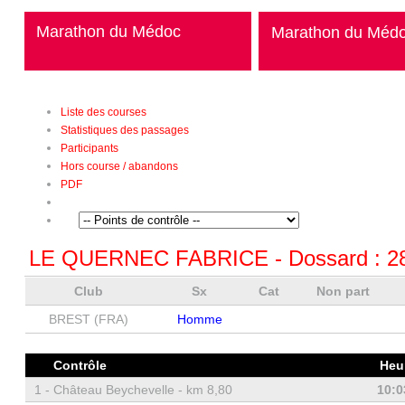
Marathon du Médoc
Marathon du Méd
Liste des courses
Statistiques des passages
Participants
Hors course / abandons
PDF
LE QUERNEC FABRICE
- Dossard :
2
Club
Sx
Cat
Non part
BREST (FRA)
Homme
Contrôle
Heu
1 -
Château Beychevelle - km 8,80
10:0