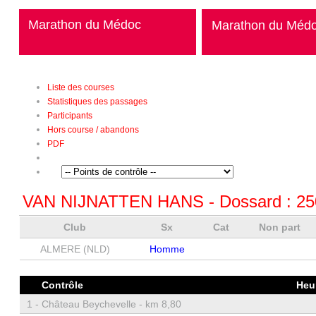
Marathon du Médoc
Marathon du Méd
Liste des courses
Statistiques des passages
Participants
Hors course / abandons
PDF
VAN NIJNATTEN HANS
- Dossard :
25
Club
Sx
Cat
Non part
ALMERE (NLD)
Homme
Contrôle
Heu
1 -
Château Beychevelle - km 8,80