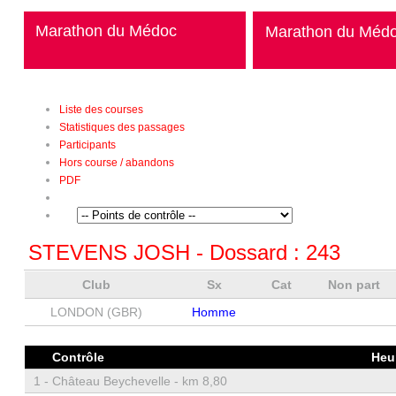
Marathon du Médoc
Marathon du Méd
Liste des courses
Statistiques des passages
Participants
Hors course / abandons
PDF
STEVENS JOSH
- Dossard :
243
Club
Sx
Cat
Non part
LONDON (GBR)
Homme
Contrôle
Heu
1 -
Château Beychevelle - km 8,80