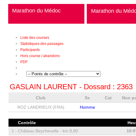
Marathon du Médoc
Marathon du Méd
Liste des courses
Statistiques des passages
Participants
Hors course / abandons
PDF
GASLAIN LAURENT
- Dossard :
2363
Club
Sx
Cat
Non p
ROZ LANDRIEUX (FRA)
Homme
Contrôle
Heu
1 -
Château Beychevelle - km 8,80
10:0