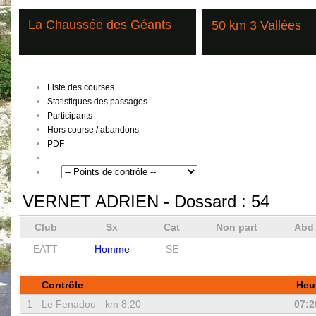
La Chaussée des Géants
50 km 3 Vallées
Liste des courses
Statistiques des passages
Participants
Hors course / abandons
PDF
VERNET ADRIEN
- Dossard :
54
Club
Sx
Cat
Non part
Ab
EATT
Homme
SE
Contrôle
Heu
1 -
Le Fenadou - km 8,20
07:2