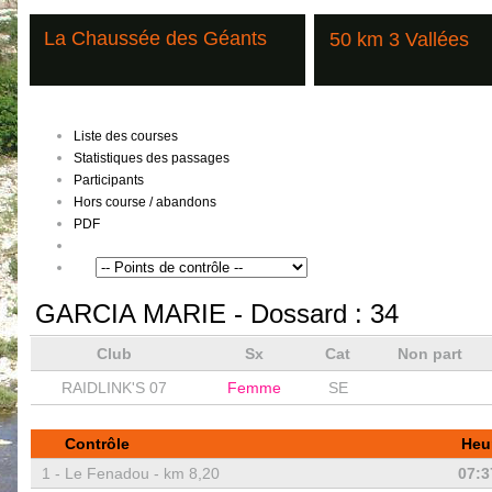
La Chaussée des Géants
50 km 3 Vallées
Liste des courses
Statistiques des passages
Participants
Hors course / abandons
PDF
GARCIA MARIE
- Dossard :
34
Club
Sx
Cat
Non part
RAIDLINK'S 07
Femme
SE
Contrôle
Heu
1 -
Le Fenadou - km 8,20
07:3