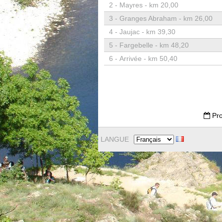
2 -
Mayres - km 20,00
3 -
Granges Abraham - km 26,00
4 -
Jaujac - km 39,30
5 -
Fargebelle - km 48,20
6 -
Arrivée - km 50,40
Pro
LANGUE