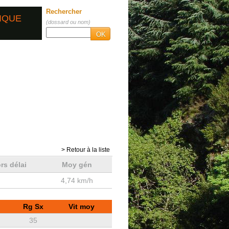
Rechercher
IQUE
(dossard ou nom)
OK
> Retour à la liste
rs délai
Moy gén
4,74 km/h
Rg Sx
Vit moy
35