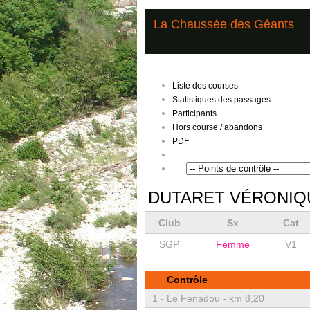
La Chaussée des Géants
Liste des courses
Statistiques des passages
Participants
Hors course / abandons
PDF
DUTARET VÉRONIQ
Club
Sx
Cat
SGP
Femme
V1
Contrôle
1 -
Le Fenadou - km 8,20