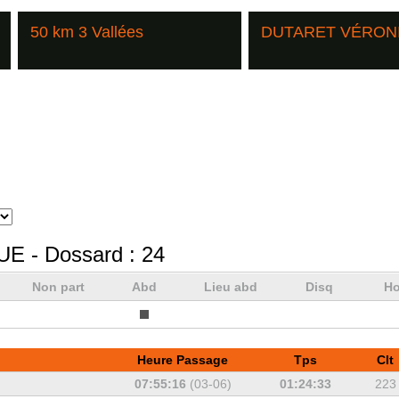
50 km 3 Vallées
DUTARET VÉRON
UE
- Dossard :
24
Non part
Abd
Lieu abd
Disq
Ho
Heure Passage
Tps
Clt
07:55:16
(03-06)
01:24:33
223