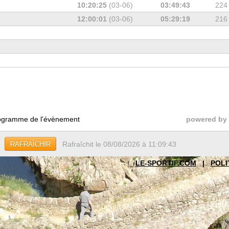
10:20:25
(03-06)
03:49:43
224
12:00:01
(03-06)
05:29:19
216
gramme de l'évènement
powered by
Rafraîchit le 08/08/2026 à 11:09:43
RAFRAÎCHIR
LE-SPORTIF.COM
|
POLI