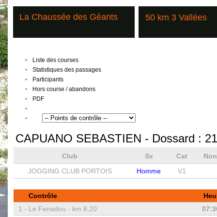
La Chaussée des Géants
50 km 3 Vallées
Liste des courses
Statistiques des passages
Participants
Hors course / abandons
PDF
CAPUANO SEBASTIEN
- Dossard :
2
Club
Sx
Cat
Non
JOGGING CLUB PORTOIS
Homme
V1
Contrôle
Heu
1 -
Le Fenadou - km 8,20
07:3