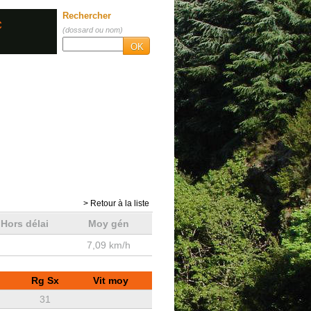
Rechercher
C
(dossard ou nom)
OK
> Retour à la liste
Hors délai
Moy gén
7,09 km/h
Rg Sx
Vit moy
31