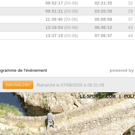
08:52:17
(03-06)
02:21:35
32
09:51:21
(03-06)
03:20:39
29
11:39:40
(03-06)
05:08:58
37
13:16:54
(03-06)
06:46:12
43
13:37:19
(03-06)
07:06:37
44
gramme de l'évènement
powered by
Rafraîchit le 07/08/2026 à 06:21:09
RAFRAÎCHIR
LE-SPORTIF.COM
|
POLI