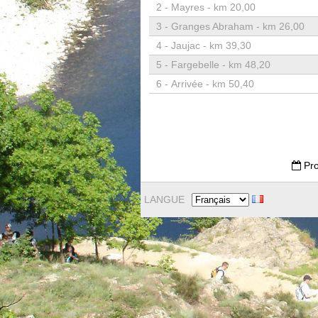
2 -
Mayres - km 20,00
3 -
Granges Abraham - km 26,00
4 -
Jaujac - km 39,30
5 -
Fargebelle - km 48,20
6 -
Arrivée - km 50,40
Pro
LANGUE