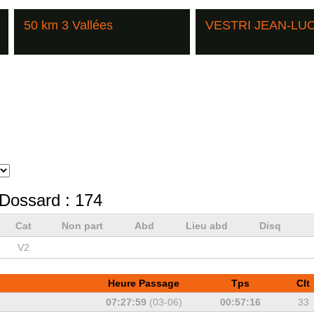
50 km 3 Vallées
VESTRI JEAN-LU
Dossard :
174
Cat
Non part
Abd
Lieu abd
Disq
V2
Heure Passage
Tps
Clt
07:27:59
(03-06)
00:57:16
33