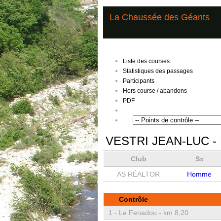
La Chaussée des Géants
Liste des courses
Statistiques des passages
Participants
Hors course / abandons
PDF
VESTRI JEAN-LUC
- 
Club
Sx
AS RÉALTOR
Homme
Contrôle
1 -
Le Fenadou - km 8,20