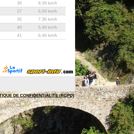
30
8,39 km/h
27
6,09 km/h
35
7,36 km/h
40
5,49 km/h
41
6,46 km/h
TIQUE DE CONFIDENTIALITE (RGPD)