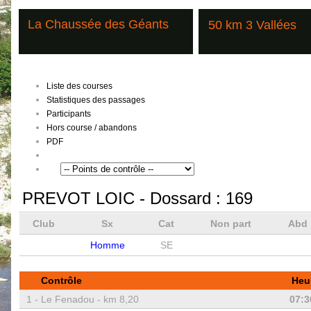
La Chaussée des Géants
50 km 3 Vallées
Liste des courses
Statistiques des passages
Participants
Hors course / abandons
PDF
PREVOT LOIC
- Dossard :
169
Club
Sx
Cat
Non part
Abd
Homme
SE
Contrôle
Heu
1 -
Le Fenadou - km 8,20
07:3