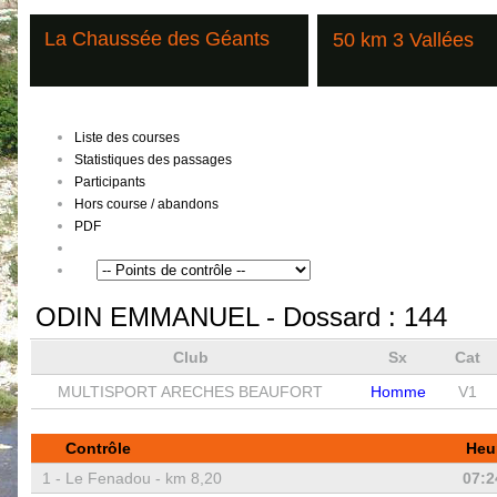
La Chaussée des Géants
50 km 3 Vallées
Liste des courses
Statistiques des passages
Participants
Hors course / abandons
PDF
ODIN EMMANUEL
- Dossard :
144
Club
Sx
Cat
MULTISPORT ARECHES BEAUFORT
Homme
V1
Contrôle
Heu
1 -
Le Fenadou - km 8,20
07:2