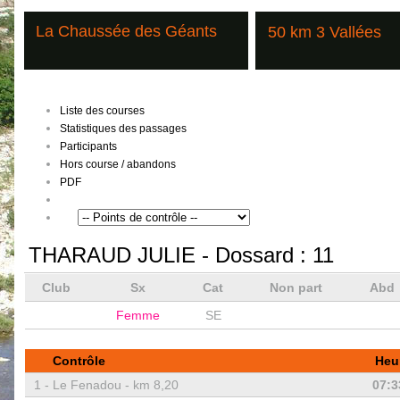
La Chaussée des Géants
50 km 3 Vallées
Liste des courses
Statistiques des passages
Participants
Hors course / abandons
PDF
THARAUD JULIE
- Dossard :
11
Club
Sx
Cat
Non part
Abd
Femme
SE
Contrôle
Heu
1 -
Le Fenadou - km 8,20
07:3