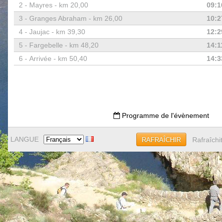
2 -
Mayres - km 20,00
09:1
3 -
Granges Abraham - km 26,00
10:2
4 -
Jaujac - km 39,30
12:2
5 -
Fargebelle - km 48,20
14:1
6 -
Arrivée - km 50,40
14:3
Programme de l'évènement
LANGUE
Rafraîchi
RAFRAÎCHIR