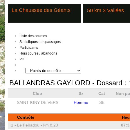
La Chaussée des Géants
50 km 3 Vallées
Liste des courses
Statistiques des passages
Participants
Hors course / abandons
PDF
BALLANDRAS GAYLORD
- Dossard :
Club
Sx
Cat
Non pa
SAINT IGNY DE VERS
Homme
SE
Contrôle
Heu
1 -
Le Fenadou - km 8,20
07:3