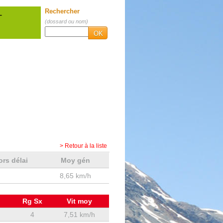
Rechercher
T
(dossard ou nom)
OK
> Retour à la liste
ors délai
Moy gén
8,65 km/h
Rg Sx
Vit moy
4
7,51 km/h