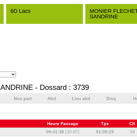
6D Lacs
MONIER FLECHE
SANDRINE
SANDRINE
- Dossard :
3739
Non part
Abd
Lieu abd
Disq
H
Heure Passage
Tps
Clt
09:41:38
(30-07)
01:09:29
58