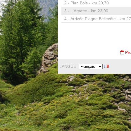
2 -
Plan Bois - km 20,70
3 -
L'Arpette - km 23,90
4 -
Arrivée Plagne Bellecôte - km 2
Pro
LANGUE