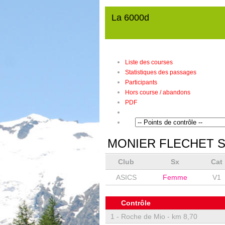
La 6000d
Liste des courses
Statistiques des passages
Participants
Hors course / abandons
PDF
MONIER FLECHET 
Club
Sx
Cat
ASICS
Femme
V1
Contrôle
1 -
Roche de Mio - km 8,70