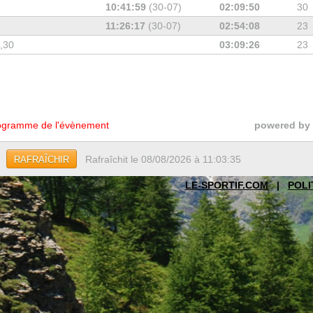
10:41:59
(30-07)
02:09:50
30
11:26:17
(30-07)
02:54:08
23
7,30
03:09:26
23
gramme de l'évènement
powered by
Rafraîchit le 08/08/2026 à 11:03:35
RAFRAÎCHIR
LE-SPORTIF.COM
|
POLI