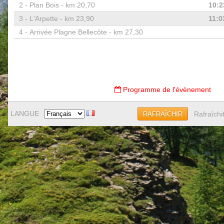
2 -
Plan Bois - km 20,70
10:2
3 -
L'Arpette - km 23,90
11:0
4 -
Arrivée Plagne Bellecôte - km 27,30
Programme de l'évènement
LANGUE
Rafraîchi
RAFRAÎCHIR