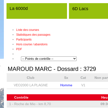
La 6000d
6D Lacs
Liste des courses
Statistiques des passages
Participants
Hors course / abandons
PDF
MAROUD MARC
- Dossard :
3729
Club
Sx
Cat
Non par
VEO2000 LA PLAGNE
Homme
V1
Contrôle
Heu
1 -
Roche de Mio - km 8,70
09:3