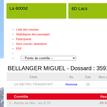
La 6000d
6D Lacs
Liste des courses
Statistiques des passages
Participants
Hors course / abandons
PDF
BELLANGER MIGUEL
- Dossard :
359
Club
Sx
Cat
Non 
US METRO TRANSPORT
Homme
SE
Contrôle
Heu
1 -
Roche de Mio - km 8,70
09:3