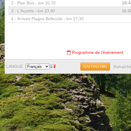
2 -
Plan Bois - km 20,70
10:4
3 -
L'Arpette - km 23,90
11:3
4 -
Arrivée Plagne Bellecôte - km 27,30
Programme de l'évènement
LANGUE
Rafraîchi
RAFRAÎCHIR