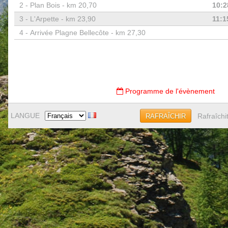
2 -
Plan Bois - km 20,70
10:2
3 -
L'Arpette - km 23,90
11:1
4 -
Arrivée Plagne Bellecôte - km 27,30
Programme de l'évènement
LANGUE
Rafraîchi
RAFRAÎCHIR