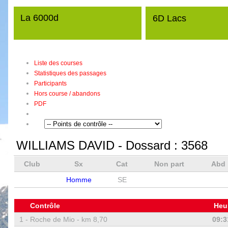
La 6000d
6D Lacs
Liste des courses
Statistiques des passages
Participants
Hors course / abandons
PDF
WILLIAMS DAVID
- Dossard :
3568
Club
Sx
Cat
Non part
Abd
Homme
SE
Contrôle
Heu
1 -
Roche de Mio - km 8,70
09:3