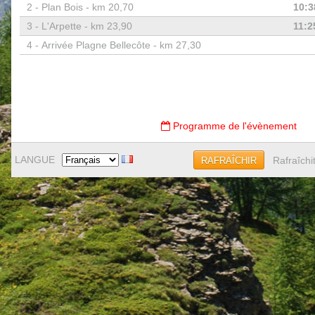
2 -
Plan Bois - km 20,70
10:3
3 -
L'Arpette - km 23,90
11:2
4 -
Arrivée Plagne Bellecôte - km 27,30
Programme de l'évènement
LANGUE
Rafraîchi
RAFRAÎCHIR