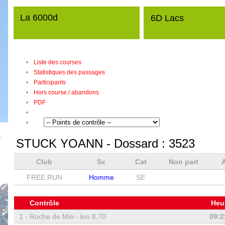
La 6000d
6D Lacs
Liste des courses
Statistiques des passages
Participants
Hors course / abandons
PDF
STUCK YOANN
- Dossard :
3523
Club
Sx
Cat
Non part
FREE RUN
Homme
SE
Contrôle
Heu
1 -
Roche de Mio - km 8,70
09:2