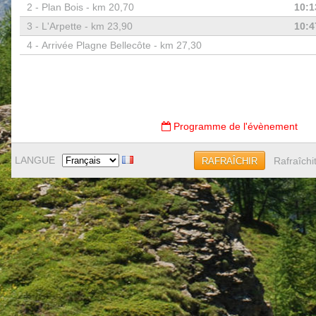
2 -
Plan Bois - km 20,70
10:1
3 -
L'Arpette - km 23,90
10:4
4 -
Arrivée Plagne Bellecôte - km 27,30
Programme de l'évènement
LANGUE
Rafraîchi
RAFRAÎCHIR