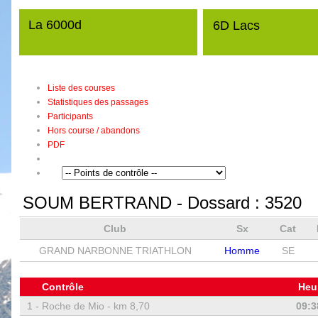
La 6000d
6D Lacs
Liste des courses
Statistiques des passages
Participants
Hors course / abandons
PDF
SOUM BERTRAND
- Dossard :
3520
Club
Sx
Cat
GRAND NARBONNE TRIATHLON
Homme
SE
Contrôle
Heu
1 -
Roche de Mio - km 8,70
09:3