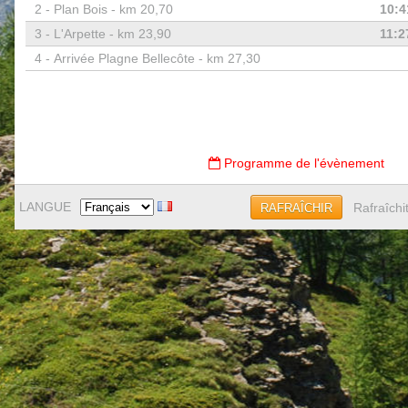
2 -
Plan Bois - km 20,70
10:4
3 -
L'Arpette - km 23,90
11:2
4 -
Arrivée Plagne Bellecôte - km 27,30
Programme de l'évènement
LANGUE
Rafraîchi
RAFRAÎCHIR