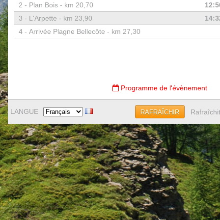
2 -
Plan Bois - km 20,70
12:5
3 -
L'Arpette - km 23,90
14:3
4 -
Arrivée Plagne Bellecôte - km 27,30
Programme de l'évènement
LANGUE
Rafraîchi
RAFRAÎCHIR