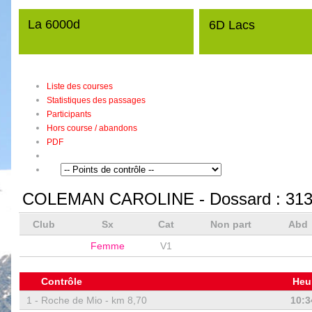
La 6000d
6D Lacs
Liste des courses
Statistiques des passages
Participants
Hors course / abandons
PDF
COLEMAN CAROLINE
- Dossard :
31
Club
Sx
Cat
Non part
Abd
Femme
V1
Contrôle
Heu
1 -
Roche de Mio - km 8,70
10:3