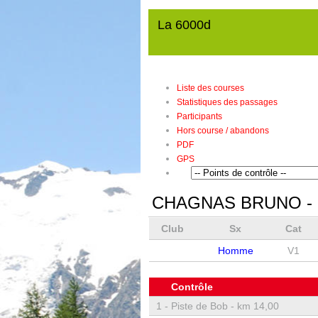
La 6000d
Liste des courses
Statistiques des passages
Participants
Hors course / abandons
PDF
GPS
CHAGNAS BRUNO
-
Club
Sx
Cat
Homme
V1
Contrôle
1 -
Piste de Bob - km 14,00