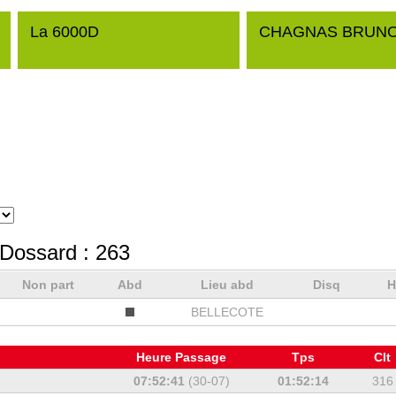
La 6000D
CHAGNAS BRUN
 Dossard :
263
Non part
Abd
Lieu abd
Disq
H
BELLECOTE
Heure Passage
Tps
Clt
07:52:41
(30-07)
01:52:14
316