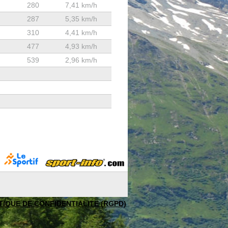
280
7,41 km/h
287
5,35 km/h
310
4,41 km/h
477
4,93 km/h
539
2,96 km/h
TIQUE DE CONFIDENTIALITE (RGPD)