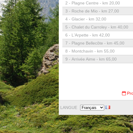
2 -
Plagne Centre - km 20,00
3 -
Roche de Mio - km 27,00
4 -
Glacier - km 32,00
5 -
Chalet du Carroley - km 40,00
6 -
L'Arpette - km 42,00
7 -
Plagne Bellecôte - km 45,00
8 -
Montchavin - km 55,00
9 -
Arrivée Aime - km 65,00
Pro
LANGUE