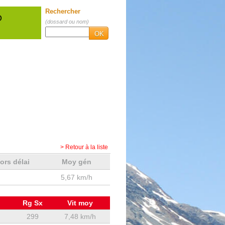
Rechercher
O
(dossard ou nom)
OK
> Retour à la liste
ors délai
Moy gén
5,67 km/h
Rg Sx
Vit moy
299
7,48 km/h