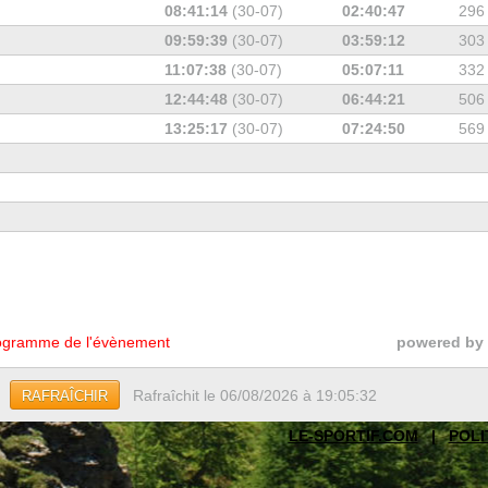
08:41:14
(30-07)
02:40:47
296
09:59:39
(30-07)
03:59:12
303
11:07:38
(30-07)
05:07:11
332
12:44:48
(30-07)
06:44:21
506
13:25:17
(30-07)
07:24:50
569
gramme de l'évènement
powered by
Rafraîchit le 06/08/2026 à 19:05:32
RAFRAÎCHIR
LE-SPORTIF.COM
|
POLI