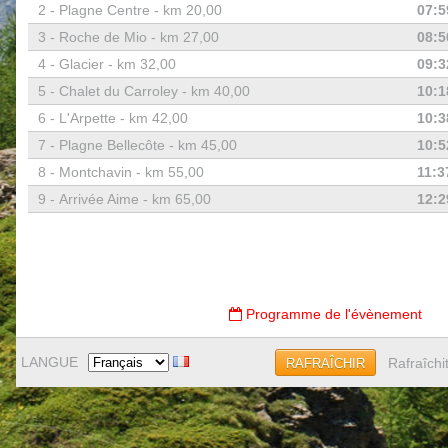
2 -
Plagne Centre - km 20,00
07:5
3 -
Roche de Mio - km 27,00
08:5
4 -
Glacier - km 32,00
09:3
5 -
Chalet du Carroley - km 40,00
10:1
6 -
L'Arpette - km 42,00
10:3
7 -
Plagne Bellecôte - km 45,00
10:5
8 -
Montchavin - km 55,00
11:3
9 -
Arrivée Aime - km 65,00
12:2
Programme de l'évènement
LANGUE
Rafraîchi
RAFRAÎCHIR