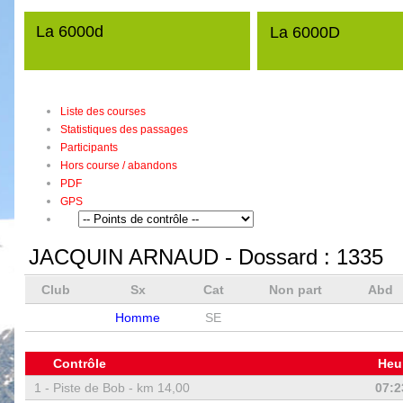
La 6000d
La 6000D
Liste des courses
Statistiques des passages
Participants
Hors course / abandons
PDF
GPS
JACQUIN ARNAUD
- Dossard :
1335
Club
Sx
Cat
Non part
Abd
Homme
SE
Contrôle
Heu
1 -
Piste de Bob - km 14,00
07:2