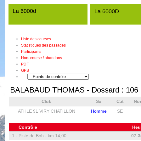
La 6000d
La 6000D
Liste des courses
Statistiques des passages
Participants
Hors course / abandons
PDF
GPS
BALABAUD THOMAS
- Dossard :
106
Club
Sx
Cat
No
ATHLE 91 VIRY CHATILLON
Homme
SE
Contrôle
Heu
1 -
Piste de Bob - km 14,00
07:3