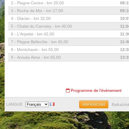
2 -
Plagne Centre - km 20,00
08:1
3 -
Roche de Mio - km 27,00
09:1
4 -
Glacier - km 32,00
10:0
5 -
Chalet du Carroley - km 40,00
11:0
6 -
L'Arpette - km 42,00
11:3
7 -
Plagne Bellecôte - km 45,00
11:4
8 -
Montchavin - km 55,00
12:3
9 -
Arrivée Aime - km 65,00
13:3
Programme de l'évènement
LANGUE
Rafraîchi
RAFRAÎCHIR