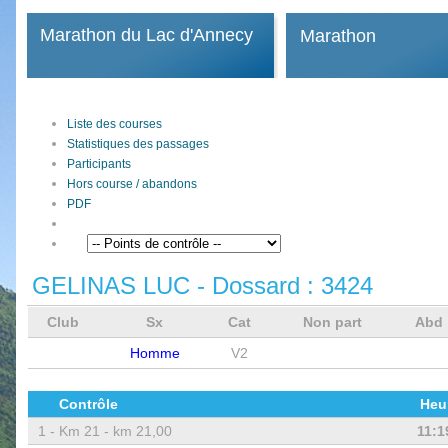
Marathon du Lac d'Annecy
Marathon
Liste des courses
Statistiques des passages
Participants
Hors course / abandons
PDF
GELINAS LUC
- Dossard :
3424
Club
Sx
Cat
Non part
Abd
Homme
V2
Contrôle
Heu
1 -
Km 21 - km 21,00
11:1