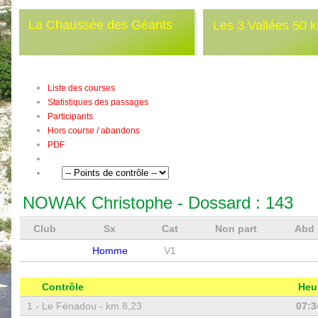
La Chaussée des Géants
Les 3 Vallées 50 
Liste des courses
Statistiques des passages
Participants
Hors course / abandons
PDF
NOWAK Christophe
- Dossard :
143
Club
Sx
Cat
Non part
Abd
Homme
V1
Contrôle
Heu
1 -
Le Fénadou - km 8,23
07:3