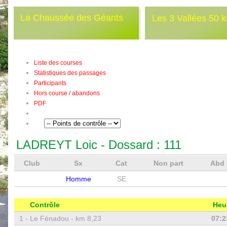
La Chaussée des Géants
Les 3 Vallées 50 
Liste des courses
Statistiques des passages
Participants
Hors course / abandons
PDF
LADREYT Loic
- Dossard :
111
Club
Sx
Cat
Non part
Abd
Homme
SE
Contrôle
Heu
1 -
Le Fénadou - km 8,23
07:2