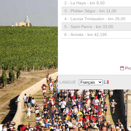
2 -
La Haye - km 8,00
3 -
Phélan Ségur - km 11,00
4 -
Larose Trintaudon - km 26,00
5 -
Saint Pierre - km 33,00
6 -
Arrivée - km 42,195
Pro
LANGUE