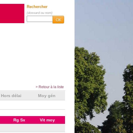
Rechercher
(dossard ou nom)
OK
> Retour à la liste
Hors délai
Moy gén
Rg Sx
Vit moy