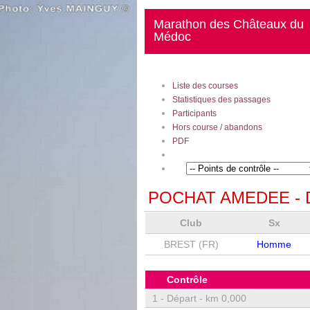
Marathon des Châteaux du
Médoc
Liste des courses
Statistiques des passages
Participants
Hors course / abandons
PDF
POCHAT AMEDEE
- 
Club
Sx
BREST (FR)
Homme
Contrôle
1 -
Départ - km 0,000