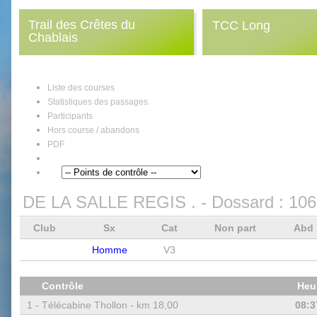
Trail des Crêtes du
TCC Long
Chablais
Liste des courses
Statistiques des passages
Participants
Hors course / abandons
PDF
DE LA SALLE REGIS .
- Dossard :
106
Club
Sx
Cat
Non part
Abd
Homme
V3
Contrôle
Heu
1 -
Télécabine Thollon - km 18,00
08:3