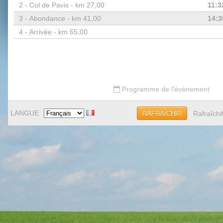
2 -
Col de Pavis - km 27,00
11:3
3 -
Abondance - km 41,00
14:3
4 -
Arrivée - km 65,00
Programme de l'évènement
LANGUE
Rafraîchi
RAFRAÎCHIR