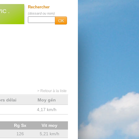
Rechercher
C .
(dossard ou nom)
OK
> Retour à la liste
rs délai
Moy gén
4,17 km/h
Rg Sx
Vit moy
126
5,21 km/h