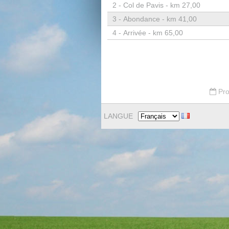
2 -
Col de Pavis - km 27,00
3 -
Abondance - km 41,00
4 -
Arrivée - km 65,00
Pro
LANGUE