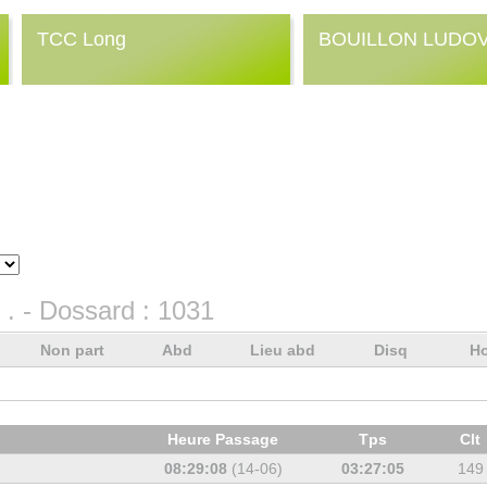
TCC Long
BOUILLON LUDOVI
.
- Dossard :
1031
Non part
Abd
Lieu abd
Disq
Ho
Heure Passage
Tps
Clt
08:29:08
(14-06)
03:27:05
149