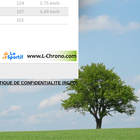
124
2,75 km/h
107
4,49 km/h
101
TIQUE DE CONFIDENTIALITE (RGPD)