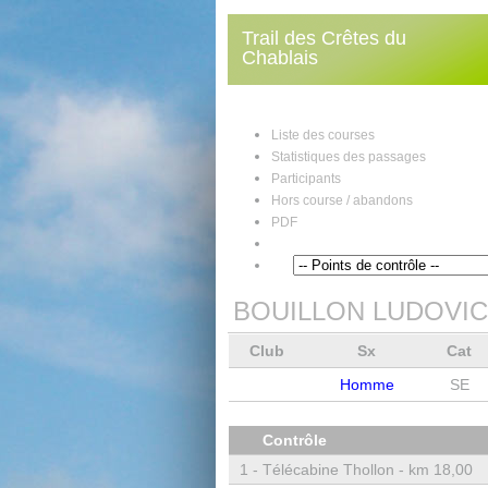
Trail des Crêtes du
Chablais
Liste des courses
Statistiques des passages
Participants
Hors course / abandons
PDF
BOUILLON LUDOVIC 
Club
Sx
Cat
Homme
SE
Contrôle
1 -
Télécabine Thollon - km 18,00