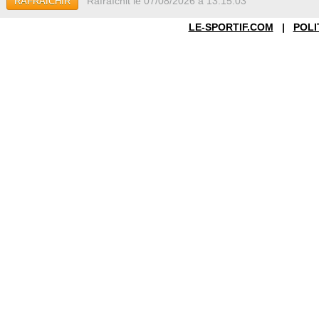
Rafraîchit le 07/08/2026 à 13:15:03
RAFRAÎCHIR
LE-SPORTIF.COM
|
POLI