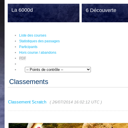
La 6000d
6 Découverte
Liste des courses
Statistiques des passages
Participants
Hors course / abandons
PDF
Classements
Classement Scratch
(
26/07/2014 16:02:12 UTC
)