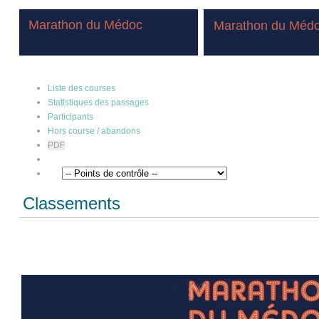
Marathon du Médoc
Marathon du Méd
Liste des courses
Statistiques des passages
Participants
Hors course / abandons
PDF
Classements