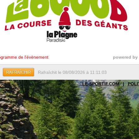
gramme de l'évènement
powered by
Rafraîchit le 08/08/2026 à 11:11:03
RAFRAÎCHIR
LE-SPORTIF.COM
|
POLI