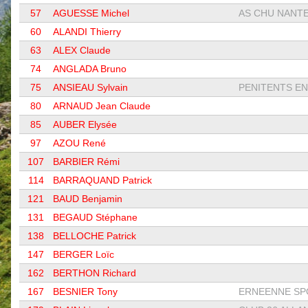
57
AGUESSE Michel
AS CHU NANT
60
ALANDI Thierry
63
ALEX Claude
74
ANGLADA Bruno
75
ANSIEAU Sylvain
PENITENTS EN 
80
ARNAUD Jean Claude
85
AUBER Elysée
97
AZOU René
107
BARBIER Rémi
114
BARRAQUAND Patrick
121
BAUD Benjamin
131
BEGAUD Stéphane
138
BELLOCHE Patrick
147
BERGER Loïc
162
BERTHON Richard
167
BESNIER Tony
ERNEENNE SPO