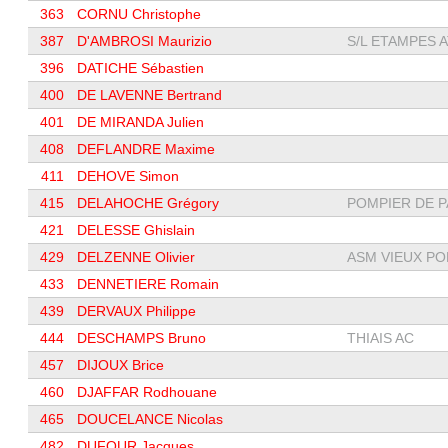
363
CORNU Christophe
387
D'AMBROSI Maurizio
S/L ETAMPES A
396
DATICHE Sébastien
400
DE LAVENNE Bertrand
401
DE MIRANDA Julien
408
DEFLANDRE Maxime
411
DEHOVE Simon
415
DELAHOCHE Grégory
POMPIER DE PA
421
DELESSE Ghislain
429
DELZENNE Olivier
ASM VIEUX PO
433
DENNETIERE Romain
439
DERVAUX Philippe
444
DESCHAMPS Bruno
THIAIS AC
457
DIJOUX Brice
460
DJAFFAR Rodhouane
465
DOUCELANCE Nicolas
482
DUFOUR Jacques