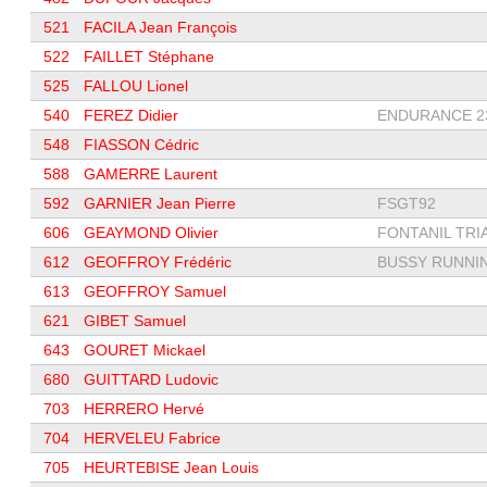
521
FACILA Jean François
522
FAILLET Stéphane
525
FALLOU Lionel
540
FEREZ Didier
ENDURANCE 2
548
FIASSON Cédric
588
GAMERRE Laurent
592
GARNIER Jean Pierre
FSGT92
606
GEAYMOND Olivier
FONTANIL TRIA
612
GEOFFROY Frédéric
BUSSY RUNNI
613
GEOFFROY Samuel
621
GIBET Samuel
643
GOURET Mickael
680
GUITTARD Ludovic
703
HERRERO Hervé
704
HERVELEU Fabrice
705
HEURTEBISE Jean Louis