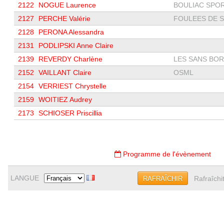
2122
NOGUE Laurence
BOULIAC SPORT
2127
PERCHE Valérie
FOULEES DE SA
2128
PERONA Alessandra
2131
PODLIPSKI Anne Claire
2139
REVERDY Charlène
LES SANS BO
2152
VAILLANT Claire
OSML
2154
VERRIEST Chrystelle
2159
WOITIEZ Audrey
2173
SCHIOSER Priscillia
Programme de l'évènement
LANGUE
Rafraîchi
RAFRAÎCHIR