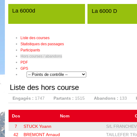
La 6000d
La 6000 D
Liste des courses
Statistiques des passages
Participants
Hors courses / abandons
PDF
GPS
Liste des hors course
Engagés :
1747
Partants :
1515
Abandons :
133
Dos
Nom
7
STUCK Yoann
S/L FRANCHEVI
42
BREMONT Arnaud
TAILLEFER TRAI