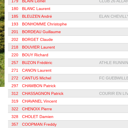
179
BLAIN Lionel
CLUB 26 ALLA
180
BLANC Laurent
185
BLEUZEN André
ELAN CHEVILLY 
193
BONHOMME Christophe
201
BORDEAU Guillaume
202
BORGET Claude
218
BOUVIER Laurent
220
BOUY Richard
257
BUZON Frédéric
ATHLE RUNNI
271
CANON Laurent
272
CANTUS Michel
FC GUEBWILL
297
CHAMBON Patrick
312
CHASSAGNON Patrick
COURIR EN LIV
319
CHAVANEL Vincent
322
CHENOIX Pierre
328
CHOLET Damien
357
COOPMAN Freddy