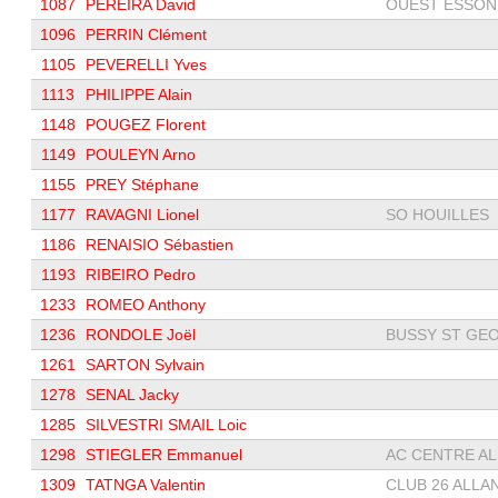
1087
PEREIRA David
OUEST ESSONN
1096
PERRIN Clément
1105
PEVERELLI Yves
1113
PHILIPPE Alain
1148
POUGEZ Florent
1149
POULEYN Arno
1155
PREY Stéphane
1177
RAVAGNI Lionel
SO HOUILLES
1186
RENAISIO Sébastien
1193
RIBEIRO Pedro
1233
ROMEO Anthony
1236
RONDOLE Joël
BUSSY ST GEO
1261
SARTON Sylvain
1278
SENAL Jacky
1285
SILVESTRI SMAIL Loic
1298
STIEGLER Emmanuel
AC CENTRE ALS
1309
TATNGA Valentin
CLUB 26 ALLA