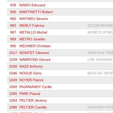
938
MARIX Edouard
946
MARTINETTI Robert
956
MATHIEU Séverin
983
MERLY Fabrice
OCCBA BONNE
987
METALLO Michel
AGNETZ ATHELT
989
METRO Joselito
990
MEUNIER Christian
1017
MONTET Clément
VENTOUX TRIA
1039
NAWROSKI Gérard
LSM JOGGING A
1040
NAZE Anthony
1046
NOGUE Géric
BOULIAC SPORT
1049
NOYER Patrick
1060
PAJANIANDY Cyrille
1065
PARE Pascal
1084
PELTIER Jérémy
1086
PELTIER Camille
FAUCIGNY ATHL