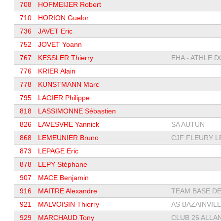
708
HOFMEIJER Robert
710
HORION Guelor
736
JAVET Eric
752
JOVET Yoann
767
KESSLER Thierry
EHA - ATHLE DO
776
KRIER Alain
778
KUNSTMANN Marc
795
LAGIER Philippe
818
LASSIMONNE Sébastien
826
LAVESVRE Yannick
SA AUTUN
868
LEMEUNIER Bruno
CJF FLEURY LE
873
LEPAGE Eric
878
LEPY Stéphane
907
MACE Benjamin
916
MAITRE Alexandre
TEAM BASE DE 
921
MALVOISIN Thierry
AS BAZAINVIL
929
MARCHAUD Tony
CLUB 26 ALLA