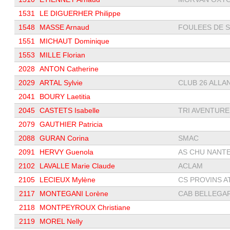
1531
LE DIGUERHER Philippe
1548
MASSE Arnaud
FOULEES DE ST
1551
MICHAUT Dominique
1553
MILLE Florian
2028
ANTON Catherine
2029
ARTAL Sylvie
CLUB 26 ALLA
2041
BOURY Laetitia
2045
CASTETS Isabelle
TRI AVENTURE 
2079
GAUTHIER Patricia
2088
GURAN Corina
SMAC
2091
HERVY Guenola
AS CHU NANT
2102
LAVALLE Marie Claude
ACLAM
2105
LECIEUX Mylène
CS PROVINS AT
2117
MONTEGANI Lorène
CAB BELLEGARD
2118
MONTPEYROUX Christiane
2119
MOREL Nelly