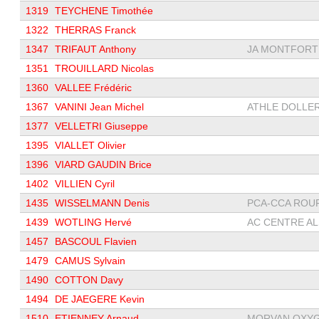
1319
TEYCHENE Timothée
1322
THERRAS Franck
1347
TRIFAUT Anthony
JA MONTFORT L
1351
TROUILLARD Nicolas
1360
VALLEE Frédéric
1367
VANINI Jean Michel
ATHLE DOLLE
1377
VELLETRI Giuseppe
1395
VIALLET Olivier
1396
VIARD GAUDIN Brice
1402
VILLIEN Cyril
1435
WISSELMANN Denis
PCA-CCA ROUF
1439
WOTLING Hervé
AC CENTRE ALS
1457
BASCOUL Flavien
1479
CAMUS Sylvain
1490
COTTON Davy
1494
DE JAEGERE Kevin
1510
ETIENNEY Arnaud
MORVAN OXY