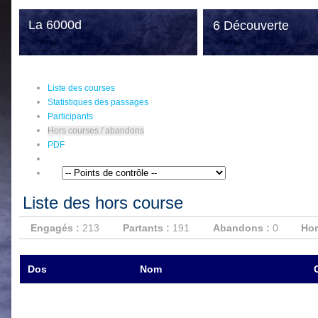
La 6000d
6 Découverte
Liste des courses
Statistiques des passages
Participants
Hors courses / abandons
PDF
Liste des hors course
Engagés :
213
Partants :
191
Abandons :
0
Hor
Dos
Nom