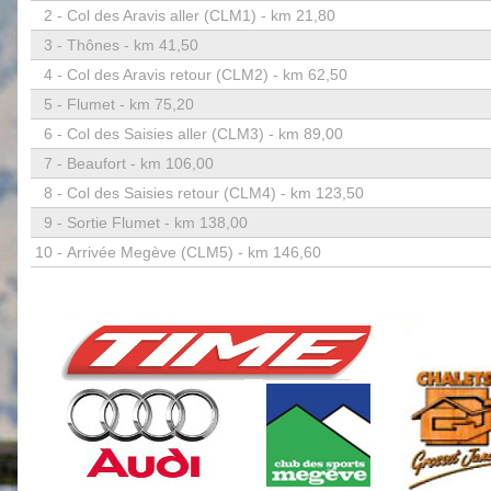
2 -
Col des Aravis aller (CLM1) - km 21,80
3 -
Thônes - km 41,50
4 -
Col des Aravis retour (CLM2) - km 62,50
5 -
Flumet - km 75,20
6 -
Col des Saisies aller (CLM3) - km 89,00
7 -
Beaufort - km 106,00
8 -
Col des Saisies retour (CLM4) - km 123,50
9 -
Sortie Flumet - km 138,00
10 -
Arrivée Megève (CLM5) - km 146,60